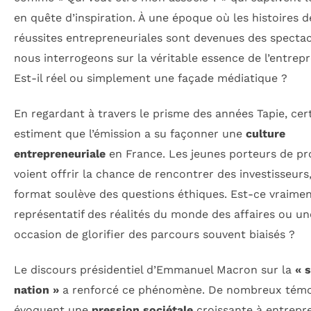
en quête d’inspiration. À une époque où les histoires d
réussites entrepreneuriales sont devenues des spectac
nous interrogeons sur la véritable essence de l’entrepr
Est-il réel ou simplement une façade médiatique ?
En regardant à travers le prisme des années Tapie, cer
estiment que l’émission a su façonner une
culture
entrepreneuriale
en France. Les jeunes porteurs de pro
voient offrir la chance de rencontrer des investisseurs
format soulève des questions éthiques. Est-ce vraime
représentatif des réalités du monde des affaires ou un
occasion de glorifier des parcours souvent biaisés ?
Le discours présidentiel d’Emmanuel Macron sur la
« 
nation »
a renforcé ce phénomène. De nombreux témo
évoquent une
pression sociétale
croissante à entrepr