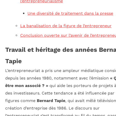
l’entrepreneurialisme
Une diversité de traitement dans la presse
La banalisation de la figure de l’entrepreneur
Conclusion ouverte sur l’avenir de l’entrepreneu
Travail et héritage des années Bern
Tapie
L’entrepreneuriat a pris une ampleur médiatique consi
depuis les années 1980, notamment avec l’émission
« 
être mon associé ? »
qui aide les porteurs de projets 
des investisseurs. Cette tendance a été influencée par
figures comme
Bernard Tapie
, qui avait mêlé télévisio
création d’entreprise dès 1986. Le discours sur
l’entrepreneuriat s’est transformé au fil du temps, pas