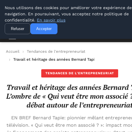
Lyon Photos
Nous utilisons des cookies pour améliorer votre expérience de
navigation. En poursuivant, vous acceptez notre politique de
Lyon Photos
confidentialité.
En savoir plus
Refuser
Accepter
Accueil
Tendances de l'entrepreneuriat
Travail et héritage des années Bernard Tapie : L’ombre de « Qu
TENDANCES DE L'ENTREPRENEURIAT
Travail et héritage des années Bernard 
L’ombre de « Qui veut être mon associé ? 
débat autour de l’entrepreneuria
EN BREF Bernard Tapie: pionnier mêlant entrepreneu
télévision. « Qui veut être mon associé ? »: impact mo