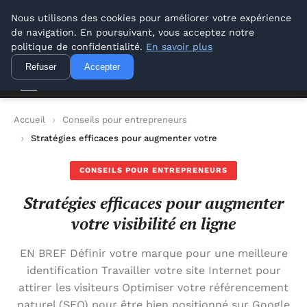
Lyon Photos
Nous utilisons des cookies pour améliorer votre expérience
de navigation. En poursuivant, vous acceptez notre
Lyon Photos
politique de confidentialité.
En savoir plus
Refuser
Accepter
Accueil
Conseils pour entrepreneurs
Stratégies efficaces pour augmenter votre visibilité en ligne
CONSEILS POUR ENTREPRENEURS
Stratégies efficaces pour augmenter
votre visibilité en ligne
EN BREF Définir votre marque pour une meilleure
identification Travailler votre site Internet pour
attirer les visiteurs Optimiser votre référencement
naturel (SEO) pour être bien positionné sur Google