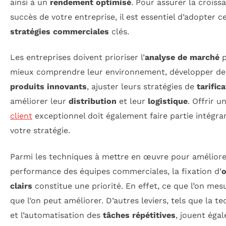
ainsi à un
rendement optimisé
. Pour assurer la croiss
succès de votre entreprise, il est essentiel d’adopter c
stratégies commerciales
clés.
Les entreprises doivent prioriser l’
analyse de marché
p
mieux comprendre leur environnement, développer de
produits innovants
, ajuster leurs stratégies de
tarific
améliorer leur
distribution
et leur
logistique
. Offrir u
client
exceptionnel doit également faire partie intégra
votre stratégie.
Parmi les techniques à mettre en œuvre pour améliore
performance des équipes commerciales, la fixation d’
o
clairs
constitue une priorité. En effet, ce que l’on mes
que l’on peut améliorer. D’autres leviers, tels que la t
et l’automatisation des
tâches répétitives
, jouent éga