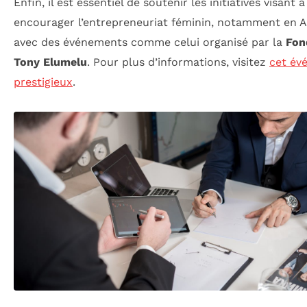
Enfin, il est essentiel de soutenir les initiatives visant à
encourager l’entrepreneuriat féminin, notamment en A
avec des événements comme celui organisé par la
Fon
Tony Elumelu
. Pour plus d’informations, visitez
cet év
prestigieux
.