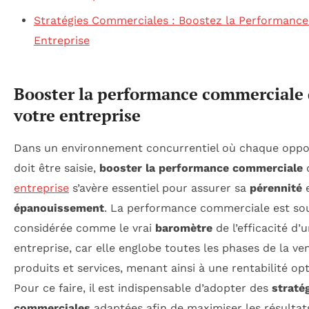
Stratégies Commerciales : Boostez la Performance
Entreprise
Booster la performance commerciale
votre entreprise
Dans un environnement concurrentiel où chaque oppo
doit être saisie,
booster la performance commerciale
d
entreprise
s’avère essentiel pour assurer sa
pérennité
e
épanouissement
. La performance commerciale est so
considérée comme le vrai
baromètre
de l’efficacité d’
entreprise, car elle englobe toutes les phases de la ve
produits et services, menant ainsi à une rentabilité op
Pour ce faire, il est indispensable d’adopter des
straté
commerciales
adaptées afin de maximiser les résultat