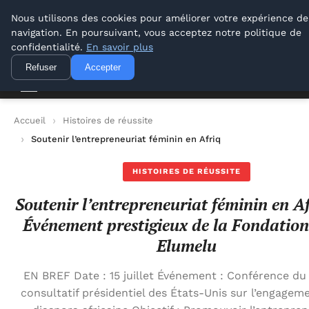
Lyon Photos
Nous utilisons des cookies pour améliorer votre expérience de
navigation. En poursuivant, vous acceptez notre politique de
Lyon Photos
confidentialité.
En savoir plus
Refuser
Accepter
Accueil
Histoires de réussite
Soutenir l’entrepreneuriat féminin en Afrique : Événement pre
HISTOIRES DE RÉUSSITE
Soutenir l’entrepreneuriat féminin en Af
Événement prestigieux de la Fondatio
Elumelu
EN BREF Date : 15 juillet Événement : Conférence du
consultatif présidentiel des États-Unis sur l’engagem