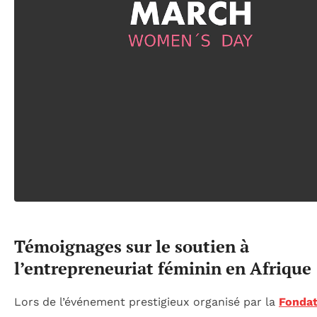
Témoignages sur le soutien à
l’entrepreneuriat féminin en Afrique
Lors de l’événement prestigieux organisé par la
Fondat