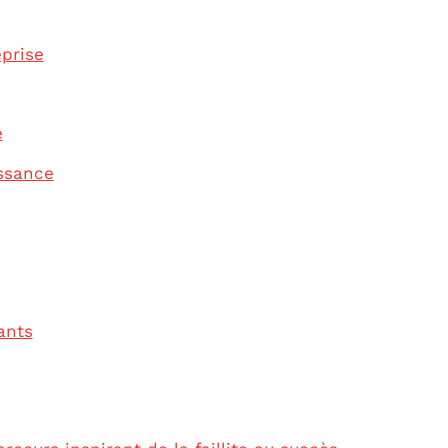
eprise
e
issance
ants