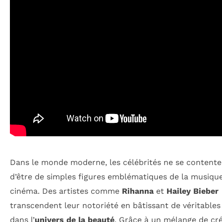
Dans le monde moderne, les célébrités ne se contente
d’être de simples figures emblématiques de la musiqu
cinéma. Des artistes comme
Rihanna
et
Hailey Bieber
transcendent leur notoriété en bâtissant de véritable
dans l’
univers de la beauté
. Grâce à un mélange de créa