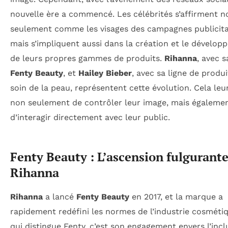
nouvelle ère a commencé. Les célébrités s’affirment n
seulement comme les visages des campagnes publicita
mais s’impliquent aussi dans la création et le dévelo
de leurs propres gammes de produits.
Rihanna
, avec 
Fenty Beauty
, et
Hailey Bieber
, avec sa ligne de produ
soin de la peau, représentent cette évolution. Cela le
non seulement de contrôler leur image, mais égaleme
d’interagir directement avec leur public.
Fenty Beauty : L’ascension fulgurante
Rihanna
Rihanna
a lancé
Fenty Beauty
en 2017, et la marque a
rapidement redéfini les normes de l’industrie cosméti
qui distingue Fenty, c’est son engagement envers l’inclu