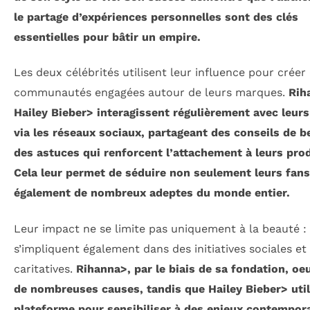
le partage d’expériences personnelles sont des clés
essentielles pour bâtir un empire.
Les deux célébrités utilisent leur influence pour créer
communautés engagées autour de leurs marques.
Rih
Hailey Bieber> interagissent régulièrement avec leurs
via les réseaux sociaux, partageant des conseils de b
des astuces qui renforcent l’attachement à leurs prod
Cela leur permet de séduire non seulement leurs fans
également de nombreux adeptes du monde entier.
Leur impact ne se limite pas uniquement à la beauté : 
s’impliquent également dans des initiatives sociales et
caritatives.
Rihanna>, par le biais de sa fondation, oe
de nombreuses causes, tandis que
Hailey Bieber> util
plateforme pour sensibiliser à des enjeux contempor