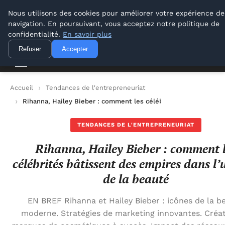
Lyon Photos
Nous utilisons des cookies pour améliorer votre expérience de
navigation. En poursuivant, vous acceptez notre politique de
Lyon Photos
confidentialité.
En savoir plus
Refuser
Accepter
Accueil
Tendances de l'entrepreneuriat
Rihanna, Hailey Bieber : comment les célébrités bâtissent des
TENDANCES DE L'ENTREPRENEURIAT
Rihanna, Hailey Bieber : comment 
célébrités bâtissent des empires dans l’
de la beauté
EN BREF Rihanna et Hailey Bieber : icônes de la b
moderne. Stratégies de marketing innovantes. Créa