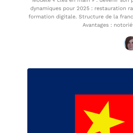
dynamiques pour 2025 : restauration rap
formation digitale. Structure de la franc
Avantages : notori