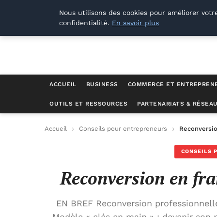
Lyon Photos
Nous utilisons des cookies pour améliorer votr
confidentialité.
En savoir plus
ACCUEIL
BUSINESS
COMMERCE ET ENTREPREN
OUTILS ET RESSOURCES
PARTENARIATS & RÉSEA
Accueil
Conseils pour entrepreneurs
Reconversio
CONSEILS 
Reconversion en fra
EN BREF Reconversion professionnelle
Modèle « clés en main » : devenir so