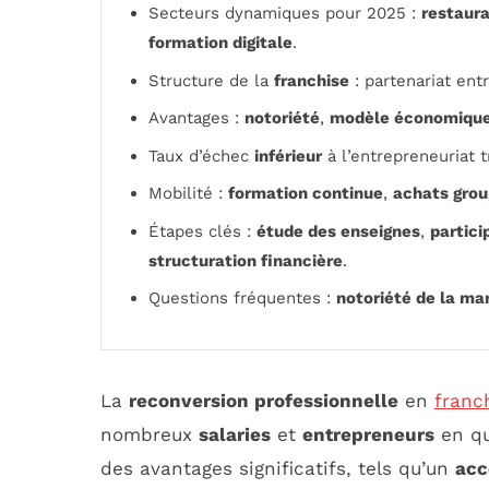
Secteurs dynamiques pour 2025 :
restaura
formation digitale
.
Structure de la
franchise
: partenariat ent
Avantages :
notoriété
,
modèle économique
Taux d’échec
inférieur
à l’entrepreneuriat t
Mobilité :
formation continue
,
achats gro
Étapes clés :
étude des enseignes
,
partici
structuration financière
.
Questions fréquentes :
notoriété de la ma
La
reconversion professionnelle
en
franc
nombreux
salaries
et
entrepreneurs
en qu
des avantages significatifs, tels qu’un
acc