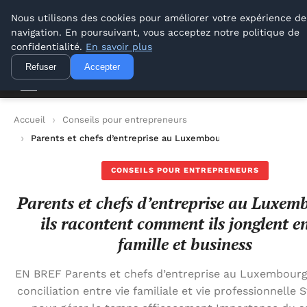
Lyon Photos
Nous utilisons des cookies pour améliorer votre expérience de
navigation. En poursuivant, vous acceptez notre politique de
Lyon Photos
confidentialité.
En savoir plus
Refuser
Accepter
Accueil
Conseils pour entrepreneurs
Parents et chefs d’entreprise au Luxembourg : ils racontent c
CONSEILS POUR ENTREPRENEURS
Parents et chefs d’entreprise au Luxem
ils racontent comment ils jonglent e
famille et business
EN BREF Parents et chefs d’entreprise au Luxembourg
conciliation entre vie familiale et vie professionnelle 