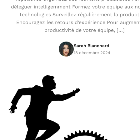
déléguer intelligemment Formez votre équipe aux no
technologies Surveillez régulièrement la producti
Encouragez les retours d’expérience Pour augment
productivité de votre équipe, […]
Sarah Blanchard
18 décembre 2024