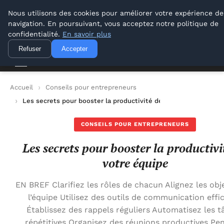
Lyon Photos
Nous utilisons des cookies pour améliorer votre expérience de
navigation. En poursuivant, vous acceptez notre politique de
Lyon Photos
confidentialité.
En savoir plus
Refuser
Accepter
Accueil
Conseils pour entrepreneurs
Les secrets pour booster la productivité de votre équipe
CONSEILS POUR ENTREPRENEURS
Les secrets pour booster la productivi
votre équipe
EN BREF Clarifiez les rôles de chacun Alignez les obje
l’équipe Utilisez des outils de communication effi
Établissez des rappels réguliers Automatisez les t
répétitives Organisez des réunions productives Pe