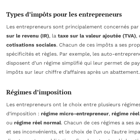
Types d’impôts pour les entrepreneurs
Les entrepreneurs sont principalement concernés par 
sur le revenu (IR)
, la
taxe sur la valeur ajoutée (TVA)
, 
cotisations sociales
. Chacun de ces impôts a ses prop
spécificités et règles. Par exemple, les auto-entrepren
disposent d’un régime simplifié qui leur permet de pay
impôts sur leur chiffre d’affaires après un abattement.
Régimes d’imposition
Les entrepreneurs ont le choix entre plusieurs régime
d’imposition :
régime micro-entrepreneur
,
régime réel
ou
régime réel normal
. Chacun de ces régimes a ses a
et ses inconvénients, et le choix de l’un ou l’autre imp