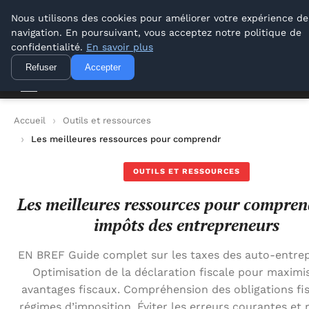
Lyon Photos
Nous utilisons des cookies pour améliorer votre expérience de
navigation. En poursuivant, vous acceptez notre politique de
Lyon Photos
confidentialité.
En savoir plus
Refuser
Accepter
Accueil
Outils et ressources
Les meilleures ressources pour comprendre les impôts des en
OUTILS ET RESSOURCES
Les meilleures ressources pour compren
impôts des entrepreneurs
EN BREF Guide complet sur les taxes des auto-entre
Optimisation de la déclaration fiscale pour maximis
avantages fiscaux. Compréhension des obligations fis
régimes d’imposition. Éviter les erreurs courantes et 