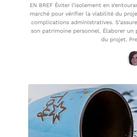
EN BREF Éviter l’isolement en s’entoura
marché pour vérifier la viabilité du proj
complications administratives. S’assur
son patrimoine personnel. Élaborer un pr
du projet. Pr