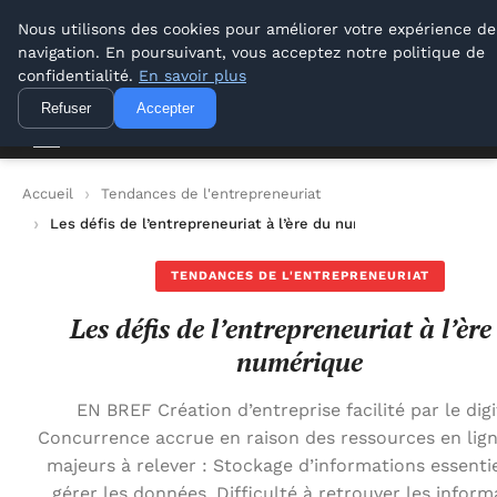
Lyon Photos
Nous utilisons des cookies pour améliorer votre expérience de
navigation. En poursuivant, vous acceptez notre politique de
Lyon Photos
confidentialité.
En savoir plus
Refuser
Accepter
Accueil
Tendances de l'entrepreneuriat
Les défis de l’entrepreneuriat à l’ère du numérique
TENDANCES DE L'ENTREPRENEURIAT
Les défis de l’entrepreneuriat à l’ère
numérique
EN BREF Création d’entreprise facilité par le digi
Concurrence accrue en raison des ressources en lign
majeurs à relever : Stockage d’informations essenti
gérer les données. Difficulté à retrouver les inform