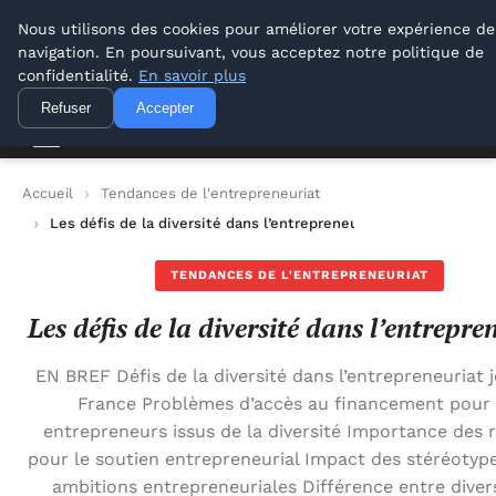
Lyon Photos
Nous utilisons des cookies pour améliorer votre expérience de
navigation. En poursuivant, vous acceptez notre politique de
Lyon Photos
confidentialité.
En savoir plus
Refuser
Accepter
Accueil
Tendances de l'entrepreneuriat
Les défis de la diversité dans l’entrepreneuriat
TENDANCES DE L'ENTREPRENEURIAT
Les défis de la diversité dans l’entrepre
EN BREF Défis de la diversité dans l’entrepreneuriat 
France Problèmes d’accès au financement pour 
entrepreneurs issus de la diversité Importance des 
pour le soutien entrepreneurial Impact des stéréotype
ambitions entrepreneuriales Différence entre divers