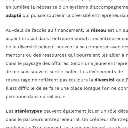
en lumière la nécessité d’un système d’accompagneme
adapté
qui puisse soutenir la diversité entrepreneurial
Au-delà de l’accès au financement, le
réseau
est un au
aspect crucial dans l’entrepreneuriat. Les entrepreneu
de la diversité peinent souvent à se connecter avec de
mentors ou des ressources qui pourraient les aider à 
dans le paysage des affaires. Selon une jeune entrepre
Je me suis souvent sentie isolée. Les événements de
réseautage ne reflètent pas toujours la
diversité
que j’
Il est difficile de se faire une place lorsque l’on ne con
personne dans ce milieu. »
Les
stéréotypes
peuvent également jouer un rôle dét
dans le parcours entrepreneurial. Un créateur d’entrep
souligne : « Trop souvent, les gens me jugent sur des c