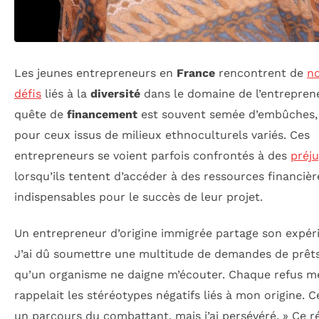
Les jeunes entrepreneurs en
France
rencontrent de
n
défis
liés à la
diversité
dans le domaine de l’entreprene
quête de
financement
est souvent semée d’embûches,
pour ceux issus de milieux ethnoculturels variés. Ces
entrepreneurs se voient parfois confrontés à des
préj
lorsqu’ils tentent d’accéder à des ressources financièr
indispensables pour le succès de leur projet.
Un entrepreneur d’origine immigrée partage son expéri
J’ai dû soumettre une multitude de demandes de prêt
qu’un organisme ne daigne m’écouter. Chaque refus m
rappelait les stéréotypes négatifs liés à mon origine. C
un parcours du combattant, mais j’ai persévéré. » Ce r