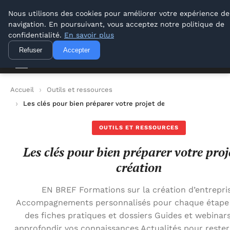
Lyon Photos
Nous utilisons des cookies pour améliorer votre expérience de
navigation. En poursuivant, vous acceptez notre politique de
Lyon Photos
confidentialité.
En savoir plus
Refuser
Accepter
Accueil
Outils et ressources
Les clés pour bien préparer votre projet de création
OUTILS ET RESSOURCES
Les clés pour bien préparer votre proj
création
EN BREF Formations sur la création d’entrepri
Accompagnements personnalisés pour chaque étape
des fiches pratiques et dossiers Guides et webinar
approfondir vos connaissances Actualités pour rester