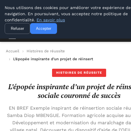
Lyon Photos
Nous utilisons des cookies pour améliorer votre expérience de
navigation. En poursuivant, vous acceptez notre politique de
Lyon Photos
confidentialité.
En savoir plus
Refuser
Accepter
Accueil
Histoires de réussite
L’épopée inspirante d’un projet de réinsertion sociale couron
HISTOIRES DE RÉUSSITE
L’épopée inspirante d’un projet de réin
sociale couronné de succès
EN BREF Exemple inspirant de réinsertion sociale réus
Samba Diop MBENGUE. Formation agricole acquise au
Développement et modernisation du maraîchage da
village natal. Découverte du dispositif d’aide de l’OFII