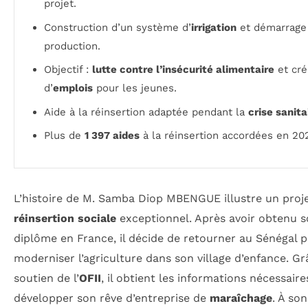
projet.
Construction d’un système d’
irrigation
et démarrage 
production.
Objectif :
lutte contre l’insécurité alimentaire
et cré
d’
emplois
pour les jeunes.
Aide à la réinsertion adaptée pendant la
crise sanita
Plus de
1 397 aides
à la réinsertion accordées en 20
L’histoire de M. Samba Diop MBENGUE illustre un proj
réinsertion sociale
exceptionnel. Après avoir obtenu 
diplôme en France, il décide de retourner au Sénégal 
moderniser l’agriculture dans son village d’enfance. G
soutien de l’
OFII
, il obtient les informations nécessair
développer son rêve d’entreprise de
maraîchage
. À son