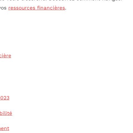
 vos
ressources financières
.
cière
2023
bilité
ment