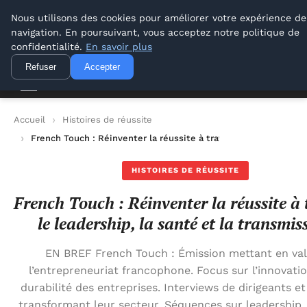
Lyon Photos
Nous utilisons des cookies pour améliorer votre expérience de
navigation. En poursuivant, vous acceptez notre politique de
Lyon Photos
confidentialité.
En savoir plus
Refuser
Accepter
Accueil
Histoires de réussite
French Touch : Réinventer la réussite à travers le leadership, 
HISTOIRES DE RÉUSSITE
French Touch : Réinventer la réussite à 
le leadership, la santé et la transmis
EN BREF French Touch : Émission mettant en va
l’entrepreneuriat francophone. Focus sur l’innovatio
durabilité des entreprises. Interviews de dirigeants e
transformant leur secteur. Séquences sur leadership,