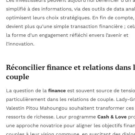
Les investisseurs peuvent aujourd’hui bénéficier d’un 
simplifié à des informations, via des outils de data anal
optimisent leurs choix stratégiques. En fin de compte, 
devient plus qu’une simple transaction financière ; ce
la forme d’un engagement réfléchi envers l’avenir et
l’innovation.
Réconcilier finance et relations dans 
couple
La question de la
finance
est souvent source de tensio
particulièrement dans les relations de couple. Lady-G
Valestin Pitou Mahoungou souhaitent transformer ces 
ressorts de richesse. Leur programme
Cash & Love
pr
une approche novatrice pour aligner les objectifs fina
couples à leur vision commune, en suscitant des dialo