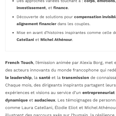
Des approches variées touchant à :
corps
,
émotions
,
investissement
, et
finance
.
Découverte de solutions pour
compensation invisibl
alignement financier
dans les couples.
Mise en avant d’histoires inspirantes comme celle 
Catellani
et
Michel Athénour
.
French Touch
, l’émission animée par Alexia Borg, met 
des acteurs innovants du monde francophone qui redé
le leadership
, la
santé
et la
transmission
de connaissa
Chaque mois, des dirigeants inspirants partagent leurs
expériences et visions au service d’un
entrepreneuriat
dynamique
et
audacieux
. Les témoignages de personna
comme Laura Catellani, Élodie Eliot et Michel Athénou
illustrent des parcours axés sur l’humain, la résilience 