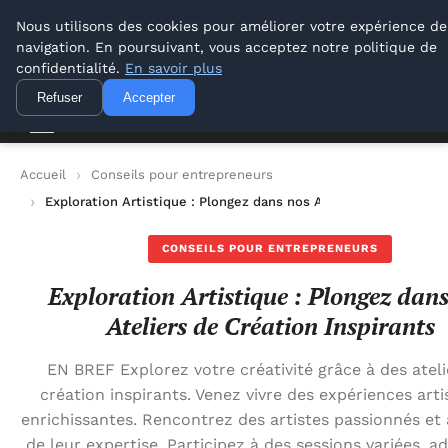
Lyon Photos
Nous utilisons des cookies pour améliorer votre expérience de
navigation. En poursuivant, vous acceptez notre politique de
Lyon Photos
confidentialité.
En savoir plus
Refuser
Accepter
Accueil
Conseils pour entrepreneurs
Exploration Artistique : Plongez dans nos Ateliers de Création
CONSEILS POUR ENTREPRENEURS
Exploration Artistique : Plongez dan
Ateliers de Création Inspirants
EN BREF Explorez votre créativité grâce à des ateli
création inspirants. Venez vivre des expériences arti
enrichissantes. Rencontrez des artistes passionnés et
de leur expertise. Participez à des sessions variées, a