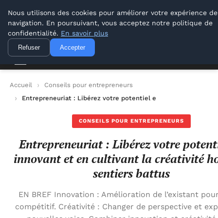
Lyon Photos
Nous utilisons des cookies pour améliorer votre expérience de
navigation. En poursuivant, vous acceptez notre politique de
Lyon Photos
confidentialité.
En savoir plus
Refuser
Accepter
Accueil
Conseils pour entrepreneurs
Entrepreneuriat : Libérez votre potentiel en innovant et en cul
CONSEILS POUR ENTREPRENEURS
Entrepreneuriat : Libérez votre potent
innovant et en cultivant la créativité h
sentiers battus
EN BREF Innovation : Amélioration de l’existant pour
compétitif. Créativité : Changer de perspective et exp