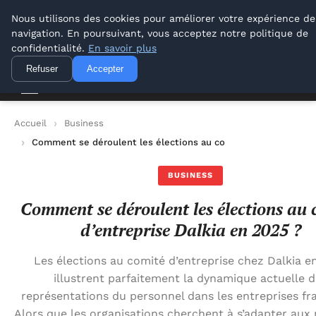
Lyon Photos
Nous utilisons des cookies pour améliorer votre expérience de
navigation. En poursuivant, vous acceptez notre politique de
Lyon Photos
confidentialité.
En savoir plus
Refuser
Accepter
Accueil
Business
Comment se déroulent les élections au comité d’entreprise Da
BUSINESS
Comment se déroulent les élections au 
d’entreprise Dalkia en 2025 ?
Les élections au comité d’entreprise chez Dalkia e
illustrent parfaitement la dynamique actuelle 
représentations du personnel dans les entreprises fra
Alors que les organisations cherchent à s’adapter aux