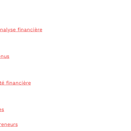
nalyse financière
enus
té financière
es
reneurs