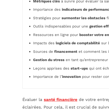
Métriques clés
à suivre pour évaluer la sa
Importance des
indicateurs de performan
Stratégies pour
surmonter les obstacles
f
Outils indispensables pour une
gestion ef
Ressources en ligne pour
booster votre en
Impacts des
logiciels de comptabilité
sur l
Sources de
financement
et comment les i
Gestion du stress
en tant qu’entrepreneur
Leçons apprises des
start-ups
qui ont éc
Importance de l’
innovation
pour rester com
Évaluer la
santé financière
de votre entre
éclairées. Pour cela, il est crucial de suiv