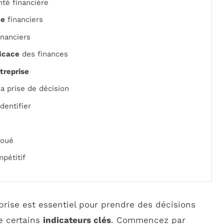
nté financière
ce
financiers
inanciers
ficace
des finances
treprise
a prise de décision
dentifier
houé
pétitif
prise est essentiel pour prendre des décisions
re certains
indicateurs clés
. Commencez par