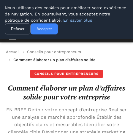
Lyon Photos
Nous utilisons des cookies pour améliorer votre expérience
de navigation. En poursuivant, vous acceptez notre
Lyon Photos
politique de confidentialité.
En savoir plus
Refuser
Accepter
Accueil
Conseils pour entrepreneurs
Comment élaborer un plan d’affaires solide pour votre entrepr
CONSEILS POUR ENTREPRENEURS
Comment élaborer un plan d’affaires
solide pour votre entreprise
EN BREF Définir votre concept d’entreprise Réaliser
une analyse de marché approfondie Établir des
objectifs clairs et mesurables Identifier votre
clientèle cible Développer une stratégie marketing