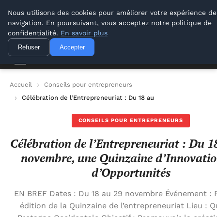
Lyon Photos
Nous utilisons des cookies pour améliorer votre expérience de
navigation. En poursuivant, vous acceptez notre politique de
Lyon Photos
confidentialité.
En savoir plus
Refuser
Accepter
Accueil
Conseils pour entrepreneurs
Célébration de l’Entrepreneuriat : Du 18 au 29 novembre, une 
CONSEILS POUR ENTREPRENEURS
Célébration de l’Entrepreneuriat : Du 1
novembre, une Quinzaine d’Innovatio
d’Opportunités
EN BREF Dates : Du 18 au 29 novembre Événement : 
édition de la Quinzaine de l’entrepreneuriat Lieu : 