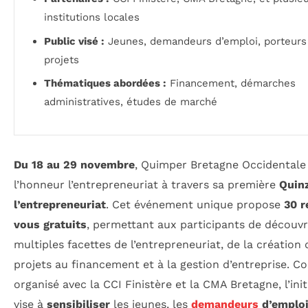
institutions locales
Public visé :
Jeunes, demandeurs d’emploi, porteurs
projets
Thématiques abordées :
Financement, démarches
administratives, études de marché
Du 18 au 29 novembre
, Quimper Bretagne Occidentale
l’honneur l’entrepreneuriat à travers sa première
Quin
l’entrepreneuriat
. Cet événement unique propose
30 r
vous gratuits
, permettant aux participants de découvri
multiples facettes de l’entrepreneuriat, de la création 
projets au financement et à la gestion d’entreprise. Co
organisé avec la CCI Finistère et la CMA Bretagne, l’init
vise à
sensibiliser
les jeunes, les
demandeurs
d’emplo