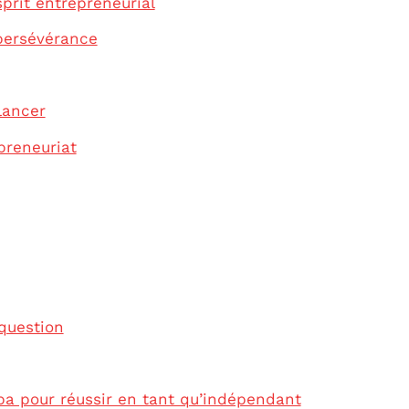
prit entrepreneurial
 persévérance
lancer
preneuriat
question
rba pour réussir en tant qu’indépendant