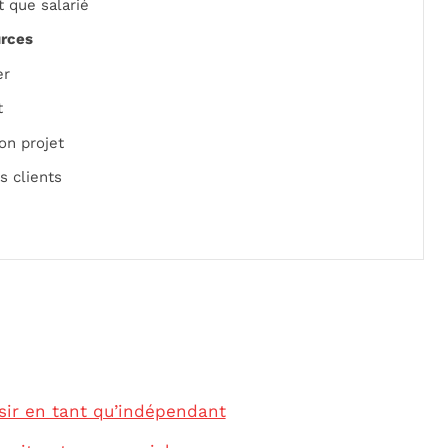
 que salarié
urces
er
t
on projet
s clients
sir en tant qu’indépendant