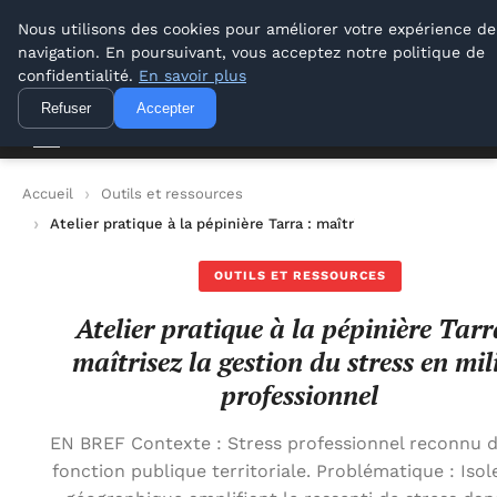
Lyon Photos
Nous utilisons des cookies pour améliorer votre expérience de
navigation. En poursuivant, vous acceptez notre politique de
Lyon Photos
confidentialité.
En savoir plus
Refuser
Accepter
Accueil
Outils et ressources
Atelier pratique à la pépinière Tarra : maîtrisez la gestion du 
OUTILS ET RESSOURCES
Atelier pratique à la pépinière Tarr
maîtrisez la gestion du stress en mil
professionnel
EN BREF Contexte : Stress professionnel reconnu d
fonction publique territoriale. Problématique : Iso