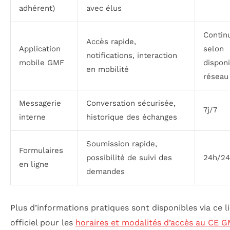
adhérent)
avec élus
Contin
Accès rapide,
Application
selon
notifications, interaction
mobile GMF
disponi
en mobilité
réseau
Messagerie
Conversation sécurisée,
7j/7
interne
historique des échanges
Soumission rapide,
Formulaires
possibilité de suivi des
24h/24
en ligne
demandes
Plus d’informations pratiques sont disponibles via ce l
officiel pour les
horaires et modalités d’accès au CE 