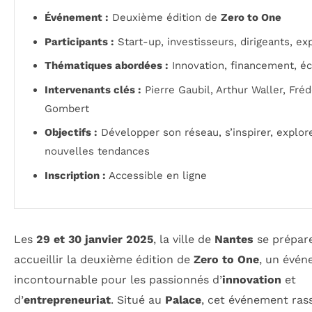
Événement :
Deuxième édition de
Zero to One
Participants :
Start-up, investisseurs, dirigeants, ex
Thématiques abordées :
Innovation, financement, éc
Intervenants clés :
Pierre Gaubil, Arthur Waller, Fréd
Gombert
Objectifs :
Développer son réseau, s’inspirer, explor
nouvelles tendances
Inscription :
Accessible en ligne
Les
29 et 30 janvier 2025
, la ville de
Nantes
se prépar
accueillir la deuxième édition de
Zero to One
, un évé
incontournable pour les passionnés d’
innovation
et
d’
entrepreneuriat
. Situé au
Palace
, cet événement ra