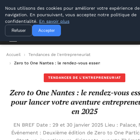
Lyon Photos
Nous utilisons des cookies pour améliorer votre expérience de
navigation. En poursuivant, vous acceptez notre politique de
Lyon Photos
confidentialité.
En savoir plus
Refuser
Accepter
Accueil
Tendances de l'entrepreneuriat
Zero to One Nantes : le rendez-vous essentiel pour lancer vo
TENDANCES DE L'ENTREPRENEURIAT
Zero to One Nantes : le rendez-vous ess
pour lancer votre aventure entreprene
en 2025
EN BREF Date : 29 et 30 janvier 2025 Lieu : Palace,
Événement : Deuxième édition de Zero to One Partici