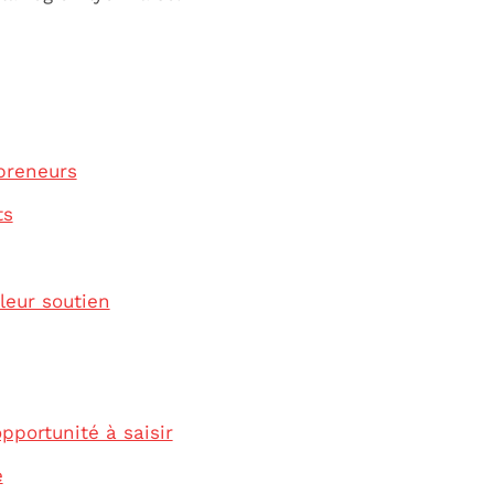
preneurs
ts
leur soutien
portunité à saisir
e