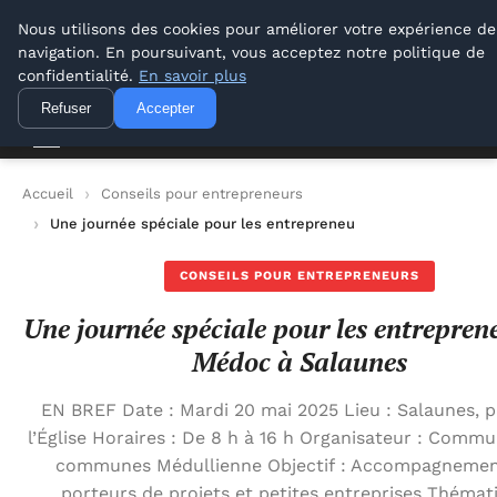
Lyon Photos
Nous utilisons des cookies pour améliorer votre expérience de
navigation. En poursuivant, vous acceptez notre politique de
Lyon Photos
confidentialité.
En savoir plus
Refuser
Accepter
Accueil
Conseils pour entrepreneurs
Une journée spéciale pour les entrepreneurs du Médoc à Sala
CONSEILS POUR ENTREPRENEURS
Une journée spéciale pour les entrepren
Médoc à Salaunes
EN BREF Date : Mardi 20 mai 2025 Lieu : Salaunes, p
l’Église Horaires : De 8 h à 16 h Organisateur : Comm
communes Médullienne Objectif : Accompagnemen
porteurs de projets et petites entreprises Thémat