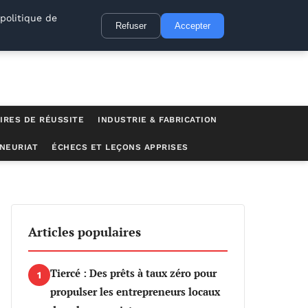
politique de
Refuser
Accepter
IRES DE RÉUSSITE
INDUSTRIE & FABRICATION
NEURIAT
ÉCHECS ET LEÇONS APPRISES
 pour les petites entreprises, selon la SBA
Articles populaires
Tiercé : Des prêts à taux zéro pour
1
propulser les entrepreneurs locaux