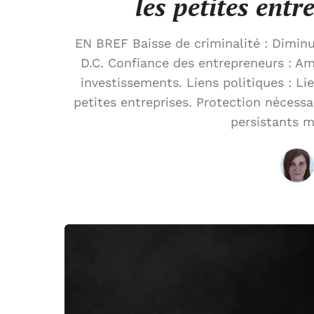
les petites entr
EN BREF Baisse de criminalité : Dimin
D.C. Confiance des entrepreneurs : Amé
investissements. Liens politiques : Li
petites entreprises. Protection nécessai
persistants m