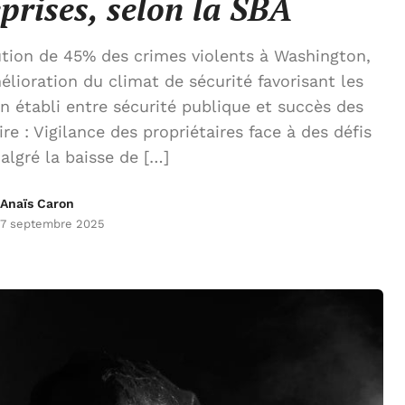
eprises, selon la SBA
ution de 45% des crimes violents à Washington,
lioration du climat de sécurité favorisant les
en établi entre sécurité publique et succès des
re : Vigilance des propriétaires face à des défis
algré la baisse de […]
Anaïs Caron
7 septembre 2025