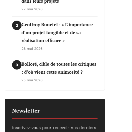
dans leurs projets
27 mai 2026
Geoffroy Bunetel : « L’importance
2
d’un projet tangible et de sa
réalisation efficace »
26 mai 2026
Bolloré, cible de toutes les critiques
3
: d’où vient cette animosité ?
25 mai 2026
Newsletter
Inscrivez-vous pour recevoir nos derniers