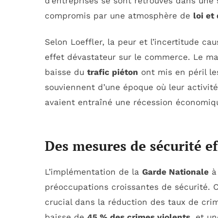
d’entreprises se sont retrouvés dans une 
compromis par une atmosphère de
loi et
Selon Loeffler, la peur et l’incertitude c
effet dévastateur sur le commerce. Le 
baisse du
trafic piéton
ont mis en péril le
souviennent d’une époque où leur activit
avaient entraîné une récession économiq
Des mesures de sécurité ef
L’implémentation de la
Garde Nationale
à 
préoccupations croissantes de sécurité. C
crucial dans la réduction des taux de crimi
baisse de
45 % des crimes violents
, et u