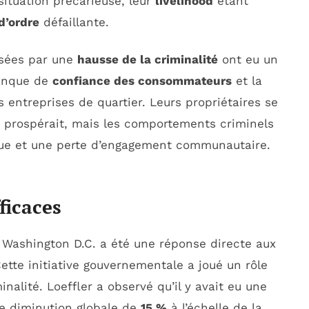
situation précarieuse, leur
livelihood
étant
 d’ordre
défaillante.
ausées par une
hausse de la criminalité
ont eu un
manque de
confiance des consommateurs
et la
s entreprises de quartier. Leurs propriétaires se
é prospérait, mais les comportements criminels
ue et une perte d’engagement communautaire.
ficaces
Washington D.C. a été une réponse directe aux
ette initiative gouvernementale a joué un rôle
nalité. Loeffler a observé qu’il y avait eu une
ne diminution globale de
15 %
à l’échelle de la