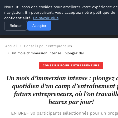
Lyon Photos
Nous utilisons des cookies pour améliorer votre expérience de
navigation. En poursuivant, vous acceptez notre politique de
Lyon Photos
confidentialité.
En savoir plus
Refuser
Accepter
Accueil
Conseils pour entrepreneurs
Un mois d’immersion intense : plongez dans le quotidien d’un c
CONSEILS POUR ENTREPRENEURS
Un mois d’immersion intense : plongez 
quotidien d’un camp d’entraînement
futurs entrepreneurs, où l’on travaill
heures par jour!
EN BREF 30 participants sélectionnés pour un pro