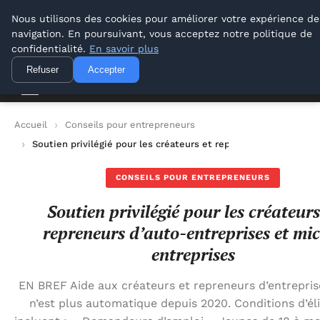
Lyon Photos
Nous utilisons des cookies pour améliorer votre expérience de
navigation. En poursuivant, vous acceptez notre politique de
Lyon Photos
confidentialité.
En savoir plus
Refuser
Accepter
Accueil
Conseils pour entrepreneurs
Soutien privilégié pour les créateurs et repreneurs d’auto-ent
CONSEILS POUR ENTREPRENEURS
Soutien privilégié pour les créateurs
repreneurs d’auto-entreprises et mi
entreprises
EN BREF Aide aux créateurs et repreneurs d’entrepri
n’est plus automatique depuis 2020. Conditions d’élig