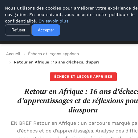
Lyon Photos
Nous utilisons des cookies pour améliorer votre expérience de
navigation. En poursuivant, vous acceptez notre politique de
Lyon Photos
confidentialité.
En savoir plus
Refuser
Accepter
Accueil
Échecs et leçons apprises
Retour en Afrique : 16 ans d’échecs, d’apprentissages et de réf
ÉCHECS ET LEÇONS APPRISES
Retour en Afrique : 16 ans d’échec
d’apprentissages et de réflexions pou
diaspora
EN BREF Retour en Afrique : un parcours marqué par
d’échecs et de d’apprentissages. Analyse des diffic