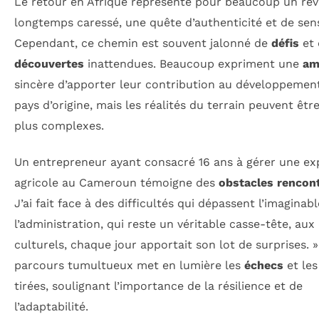
Le retour en Afrique représente pour beaucoup un rêv
longtemps caressé, une quête d’authenticité et de sen
Cependant, ce chemin est souvent jalonné de
défis
et 
découvertes
inattendues. Beaucoup expriment une
am
sincère d’apporter leur contribution au développement
pays d’origine, mais les réalités du terrain peuvent êtr
plus complexes.
Un entrepreneur ayant consacré 16 ans à gérer une exp
agricole au Cameroun témoigne des
obstacles rencon
J’ai fait face à des difficultés qui dépassent l’imaginab
l’administration, qui reste un véritable casse-tête, aux 
culturels, chaque jour apportait son lot de surprises. 
parcours tumultueux met en lumière les
échecs
et le
tirées, soulignant l’importance de la résilience et de
l’adaptabilité.