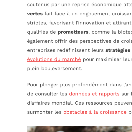
soutenus par une reprise économique att
vertes
fait face à un engouement croissan
strictes, favorisant l’innovation et attira
qualifiés de
prometteurs
, comme la biote
également offrir des perspectives de croi
entreprises redéfinissent leurs
stratégies
évolutions du marché
pour maximiser leu
plein bouleversement.
Pour plonger plus profondément dans l’an
de consulter les
données et rapports
sur l
d’affaires mondial. Ces ressources peuv
surmonter les
obstacles à la croissance
po