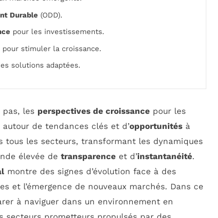
nt Durable
(ODD).
nce
pour les investissements.
pour stimuler la croissance.
des solutions adaptées.
 pas, les
perspectives de croissance
pour les
t autour de tendances clés et d’
opportunités
à
rs tous les secteurs, transformant les dynamiques
ande élevée de
transparence
et d’
instantanéité
.
al
montre des signes d’évolution face à des
les et l’émergence de nouveaux marchés. Dans ce
parer à naviguer dans un environnement en
es secteurs prometteurs propulsés par des