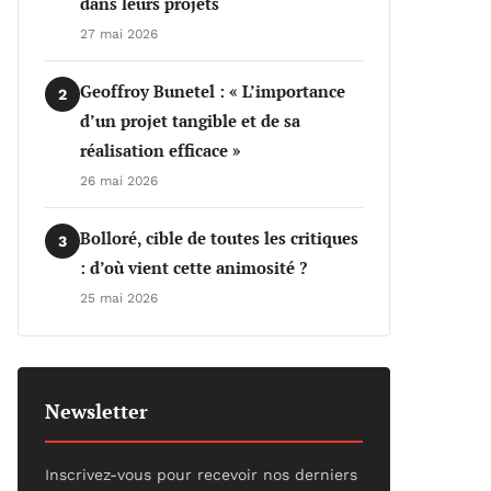
dans leurs projets
27 mai 2026
Geoffroy Bunetel : « L’importance
2
d’un projet tangible et de sa
réalisation efficace »
26 mai 2026
Bolloré, cible de toutes les critiques
3
: d’où vient cette animosité ?
25 mai 2026
Newsletter
Inscrivez-vous pour recevoir nos derniers