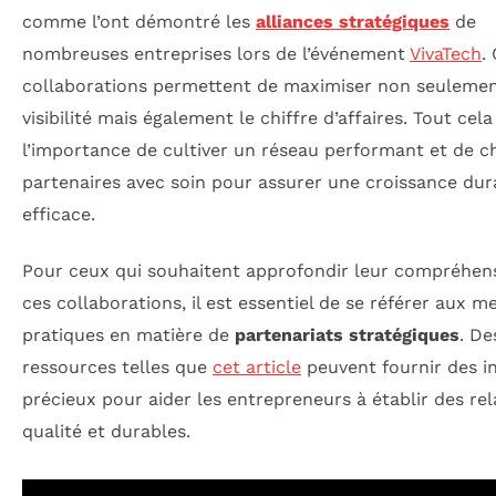
comme l’ont démontré les
alliances stratégiques
de
nombreuses entreprises lors de l’événement
VivaTech
.
collaborations permettent de maximiser non seulemen
visibilité mais également le chiffre d’affaires. Tout cel
l’importance de cultiver un réseau performant et de ch
partenaires avec soin pour assurer une croissance dur
efficace.
Pour ceux qui souhaitent approfondir leur compréhen
ces collaborations, il est essentiel de se référer aux me
pratiques en matière de
partenariats stratégiques
. De
ressources telles que
cet article
peuvent fournir des in
précieux pour aider les entrepreneurs à établir des rel
qualité et durables.