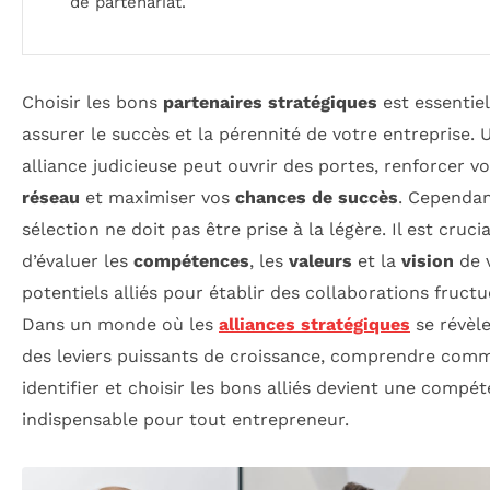
de partenariat.
Choisir les bons
partenaires stratégiques
est essentie
assurer le succès et la pérennité de votre entreprise. 
alliance judicieuse peut ouvrir des portes, renforcer v
réseau
et maximiser vos
chances de succès
. Cependan
sélection ne doit pas être prise à la légère. Il est crucia
d’évaluer les
compétences
, les
valeurs
et la
vision
de 
potentiels alliés pour établir des collaborations fruct
Dans un monde où les
alliances stratégiques
se révèle
des leviers puissants de croissance, comprendre com
identifier et choisir les bons alliés devient une compé
indispensable pour tout entrepreneur.