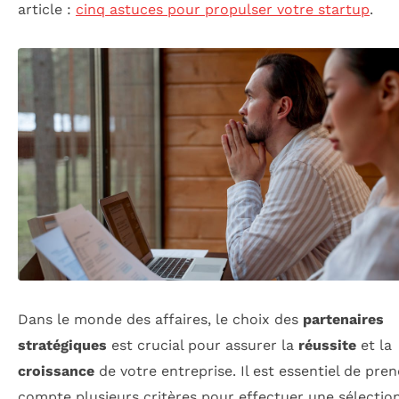
article :
cinq astuces pour propulser votre startup
.
Dans le monde des affaires, le choix des
partenaires
stratégiques
est crucial pour assurer la
réussite
et la
croissance
de votre entreprise. Il est essentiel de pre
compte plusieurs critères pour effectuer une sélectio