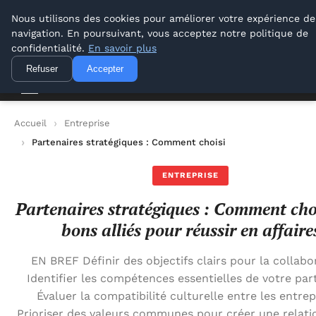
Lyon Photos
Nous utilisons des cookies pour améliorer votre expérience de
navigation. En poursuivant, vous acceptez notre politique de
Lyon Photos
confidentialité.
En savoir plus
Refuser
Accepter
Accueil
Entreprise
Partenaires stratégiques : Comment choisir les bons alliés pour
ENTREPRISE
Partenaires stratégiques : Comment choi
bons alliés pour réussir en affaire
EN BREF Définir des objectifs clairs pour la collabo
Identifier les compétences essentielles de votre par
Évaluer la compatibilité culturelle entre les entrep
Prioriser des valeurs communes pour créer une relatio