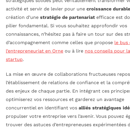
stratégiques solides peut véritablement transformer v
activité et servir de levier pour une
croissance durabl
création d’une
stratégie de partenariat
efficace est d
pilier fondamental. Si vous souhaitez approfondir vos
connaissances, n’hésitez pas à faire un tour sur des st
d’accompagnement comme celles que propose
le bus 
l’entrepreneuriat en Orne
ou à lire
nos conseils pour l
startup
.
La mise en œuvre de collaborations fructueuses repos
l’établissement de relations de confiance et la compr
des enjeux de chaque partie. En intégrant ces principe
optimiserez vos ressources et garderez un avantage
concurrentiel en identifiant vos
alliés stratégiques id
propulser votre entreprise vers l’avenir. Vous pouvez 
trouver des astuces d’entrepreneuses expérimentées 