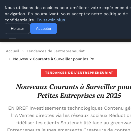
Lyon Photos
Nous utilisons des cookies pour améliorer votre expérience de
navigation. En poursuivant, vous acceptez notre politique de
Lyon Photos
confidentialité.
En savoir plus
Refuser
Accepter
Accueil
Tendances de l'entrepreneuriat
Nouveaux Courants à Surveiller pour les Petites Entreprises e
TENDANCES DE L'ENTREPRENEURIAT
Nouveaux Courants à Surveiller pour
Petites Entreprises en 2025
EN BREF Investissements technologiques Contenu gé
l’IA Ventes directes via les réseaux sociaux Réducti
fidéliser les clients Soutenabilité face au greenwa
Entrepreneurs jeunes émergents Créateurs de conten