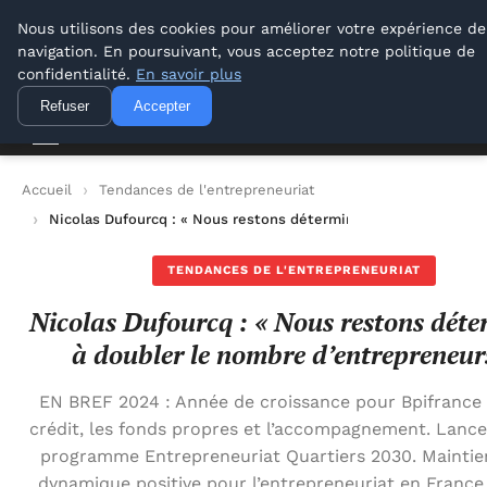
Lyon Photos
Nous utilisons des cookies pour améliorer votre expérience de
navigation. En poursuivant, vous acceptez notre politique de
Lyon Photos
confidentialité.
En savoir plus
Refuser
Accepter
Accueil
Tendances de l'entrepreneuriat
Nicolas Dufourcq : « Nous restons déterminés à doubler le no
TENDANCES DE L'ENTREPRENEURIAT
Nicolas Dufourcq : « Nous restons déte
à doubler le nombre d’entrepreneur
EN BREF 2024 : Année de croissance pour Bpifrance 
crédit, les fonds propres et l’accompagnement. Lanc
programme Entrepreneuriat Quartiers 2030. Maintie
dynamique positive pour l’entrepreneuriat en France