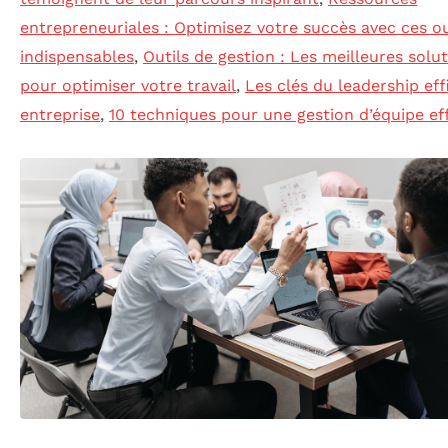
entrepreneuriales : Optimisez votre succès avec ces ou
indispensables
,
Outils de gestion : Les meilleures solu
pour optimiser votre travail
,
Les clés du leadership eff
entreprise
,
10 techniques pour une gestion d’équipe ef