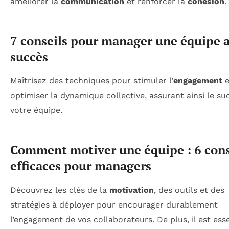
améliorer la
communication
et renforcer la
cohésion
.
7 conseils pour manager une équipe 
succès
Maîtrisez des techniques pour stimuler l’
engagement
e
optimiser la dynamique collective, assurant ainsi le su
votre équipe.
Comment motiver une équipe : 6 cons
efficaces pour managers
Découvrez les clés de la
motivation
, des outils et des
stratégies à déployer pour encourager durablement
l’engagement de vos collaborateurs. De plus, il est esse