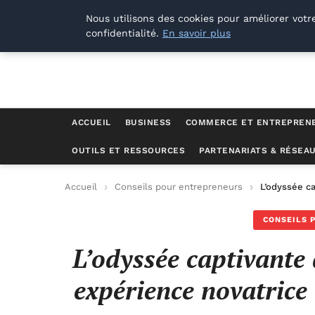
Lyon Photos
Nous utilisons des cookies pour améliorer votr
confidentialité.
En savoir plus
ACCUEIL
BUSINESS
COMMERCE ET ENTREPREN
OUTILS ET RESSOURCES
PARTENARIATS & RÉSEA
Accueil
Conseils pour entrepreneurs
L’odyssée c
CONSEILS 
L’odyssée captivante 
expérience novatrice