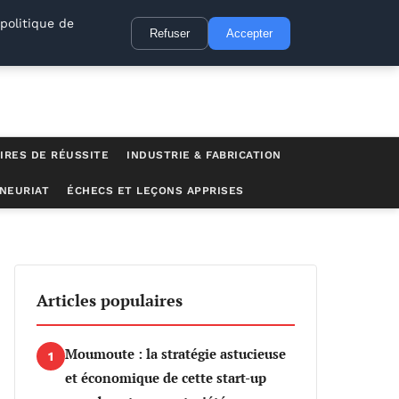
politique de
Refuser
Accepter
IRES DE RÉUSSITE
INDUSTRIE & FABRICATION
NEURIAT
ÉCHECS ET LEÇONS APPRISES
anquer autour de…
Articles populaires
Moumoute : la stratégie astucieuse
1
et économique de cette start-up