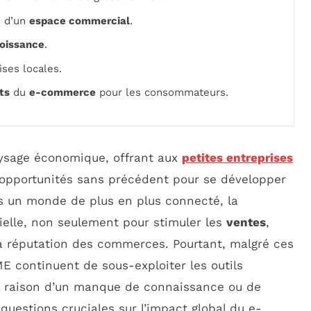
n d’un
espace commercial
.
oissance
.
ises locales.
ts
du
e-commerce
pour les consommateurs.
ysage économique, offrant aux
petites entreprises
opportunités sans précédent pour se développer
ns un monde de plus en plus connecté, la
ielle, non seulement pour stimuler les
ventes
,
 la réputation des commerces. Pourtant, malgré ces
 continuent de sous-exploiter les outils
en raison d’un manque de connaissance ou de
uestions cruciales sur l’impact global du e-