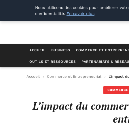
Lyon Photos
Nous utilisons des cookies pour améliorer votr
confidentialité.
En savoir plus
ACCUEIL
BUSINESS
COMMERCE ET ENTREPREN
OUTILS ET RESSOURCES
PARTENARIATS & RÉSEA
Accueil
Commerce et Entrepreneuriat
L’impact d
COMMERCE 
L’impact du commerce
ent