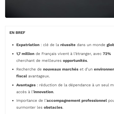
EN BREF
Expatriation
: clé de la
réussite
dans un monde
glo
1,7 million
de Français vivent à l’étranger, avec
72%
cherchant de meilleures
opportunités
.
Recherche de
nouveaux marchés
et d’un
environne
fiscal
avantageux.
Avantages
: réduction de la dépendance à un seul m
accès à l’
innovation
.
Importance de l’
accompagnement professionnel
po
surmonter les
obstacles
.