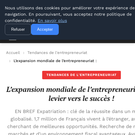
Lyon Photos
Nous utilisons des cookies pour améliorer votre expérience de
navigation. En poursuivant, vous acceptez notre politique de
Lyon Photos
confidentialité.
En savoir plus
Refuser
Accepter
Accueil
Tendances de l'entrepreneuriat
L’expansion mondiale de l’entrepreneuriat : un levier vers le su
TENDANCES DE L'ENTREPRENEURIAT
L’expansion mondiale de l’entrepreneuri
levier vers le succès !
EN BREF Expatriation : clé de la réussite dans un
globalisé. 1,7 million de Français vivent à l’étranger, 
cherchant de meilleures opportunités. Recherche de
marchés et d’un environnement fiscal avantageux. Av