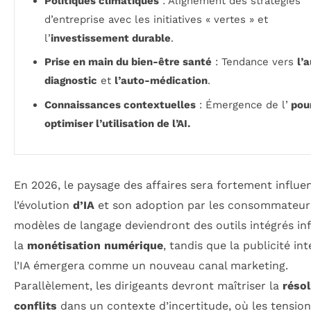
Politiques climatiques
: Alignement des stratégies
d’entreprise avec les initiatives « vertes » et
l’
investissement durable
.
Prise en main du bien-être santé
: Tendance vers
l’
diagnostic
et
l’auto-médication
.
Connaissances contextuelles
: Émergence de l’
pou
optimiser l’utilisation de l’
AI
.
En 2026, le paysage des affaires sera fortement influe
l’évolution
d’IA
et son adoption par les consommateur
modèles de langage deviendront des outils intégrés in
la
monétisation numérique
, tandis que la publicité in
l’IA émergera comme un nouveau canal marketing.
Parallèlement, les dirigeants devront maîtriser la
résol
conflits
dans un contexte d’incertitude, où les tensio