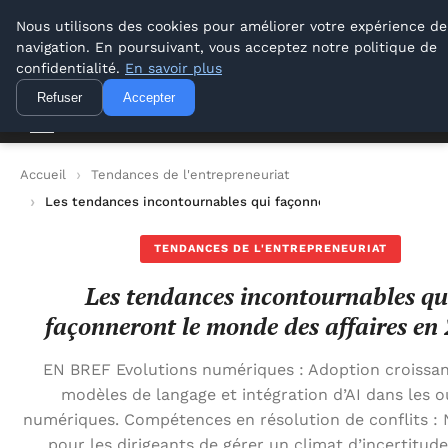
Lyon Photos
Nous utilisons des cookies pour améliorer votre expérience de
navigation. En poursuivant, vous acceptez notre politique de
Lyon Photos
confidentialité.
En savoir plus
Refuser
Accepter
Accueil
Tendances de l'entrepreneuriat
Les tendances incontournables qui façonneront le monde des 
TENDANCES DE L'ENTREPRENEURIAT
Les tendances incontournables qu
façonneront le monde des affaires en
EN BREF Evolutions numériques : Adoption croissan
modèles de langage et intégration d’AI dans les o
numériques. Compétences en résolution de conflits : 
pour les dirigeants de gérer un climat d’incertitude