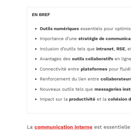
EN BREF
Outils numériques
essentiels pour optimis
Importance d’une
stratégie de communica
Inclusion d’outils tels que
intranet
,
RSE
, 
Avantages des
outils collaboratifs
en lign
Connectivité entre
plateformes
pour fluidi
Renforcement du lien entre
collaborateur
Nouveaux outils tels que
messageries ins
Impact sur la
productivité
et la
cohésion d
La
communication interne
est essentielle