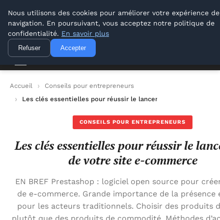
Lyon Photos
Nous utilisons des cookies pour améliorer votre expérience de
navigation. En poursuivant, vous acceptez notre politique de
Lyon Photos
confidentialité.
En savoir plus
Refuser
Accepter
Accueil
Conseils pour entrepreneurs
Les clés essentielles pour réussir le lancement de votre sit
CONSEILS POUR ENTREPRENEURS
Les clés essentielles pour réussir le la
de votre site e-commerce
EN BREF Prestashop : logiciel open source pour créer
de e-commerce. Grande importance de la présence e
pour les acteurs traditionnels. Choisir des produits 
plutôt que des produits de commodité. Méthodes d’ac