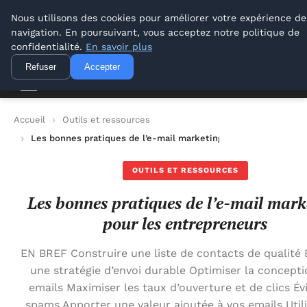
Lyon Photos
Nous utilisons des cookies pour améliorer votre expérience de
navigation. En poursuivant, vous acceptez notre politique de
Lyon Photos
confidentialité.
En savoir plus
Refuser
Accepter
Accueil
Outils et ressources
Les bonnes pratiques de l’e-mail marketing pour les entrepre
OUTILS ET RESSOURCES
Les bonnes pratiques de l’e-mail mark
pour les entrepreneurs
EN BREF Construire une liste de contacts de qualité 
une stratégie d’envoi durable Optimiser la concept
emails Maximiser les taux d’ouverture et de clics Évi
spams Apporter une valeur ajoutée à vos emails Util