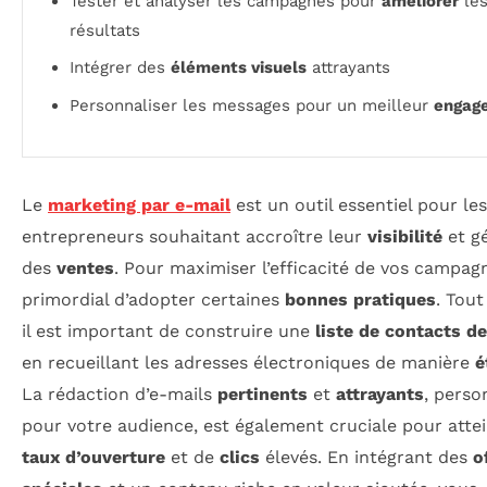
Tester et analyser les campagnes pour
améliorer
le
résultats
Intégrer des
éléments visuels
attrayants
Personnaliser les messages pour un meilleur
engag
Le
marketing par e-mail
est un outil essentiel pour les
entrepreneurs souhaitant accroître leur
visibilité
et g
des
ventes
. Pour maximiser l’efficacité de vos campagne
primordial d’adopter certaines
bonnes pratiques
. Tout
il est important de construire une
liste de contacts de
en recueillant les adresses électroniques de manière
é
La rédaction d’e-mails
pertinents
et
attrayants
, perso
pour votre audience, est également cruciale pour atte
taux d’ouverture
et de
clics
élevés. En intégrant des
o