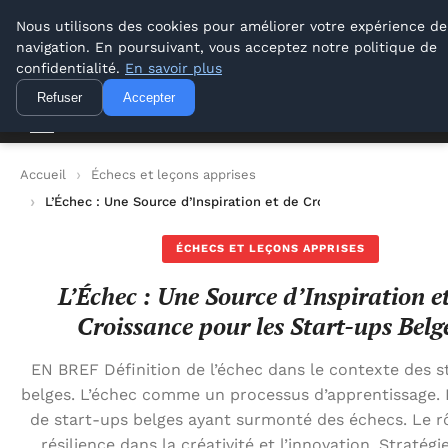
Lyon Photos
Nous utilisons des cookies pour améliorer votre expérience de
navigation. En poursuivant, vous acceptez notre politique de
Lyon Photos
confidentialité.
En savoir plus
Refuser
Accepter
Accueil
Échecs et leçons apprises
L’Échec : Une Source d’Inspiration et de Croissance pour les S
ÉCHECS ET LEÇONS APPRISES
L’Échec : Une Source d’Inspiration e
Croissance pour les Start-ups Belg
EN BREF Définition de l’échec dans le contexte des s
belges. L’échec comme un processus d’apprentissage.
de start-ups belges ayant surmonté des échecs. Le rô
résilience dans la créativité et l’innovation. Stratégi