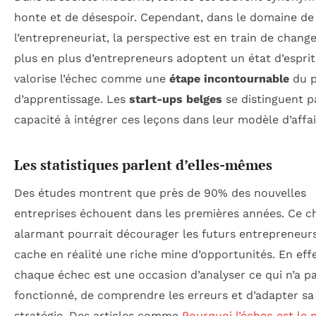
honte et de désespoir. Cependant, dans le domaine de
l’entrepreneuriat, la perspective est en train de change
plus en plus d’entrepreneurs adoptent un état d’esprit
valorise l’échec comme une
étape incontournable
du p
d’apprentissage. Les
start-ups belges
se distinguent p
capacité à intégrer ces leçons dans leur modèle d’affai
Les statistiques parlent d’elles-mêmes
Des études montrent que près de 90% des nouvelles
entreprises échouent dans les premières années. Ce ch
alarmant pourrait décourager les futurs entrepreneurs,
cache en réalité une riche mine d’opportunités. En effe
chaque échec est une occasion d’analyser ce qui n’a p
fonctionné, de comprendre les erreurs et d’adapter sa
stratégie. Des articles comme
Pourquoi l’échec est le p