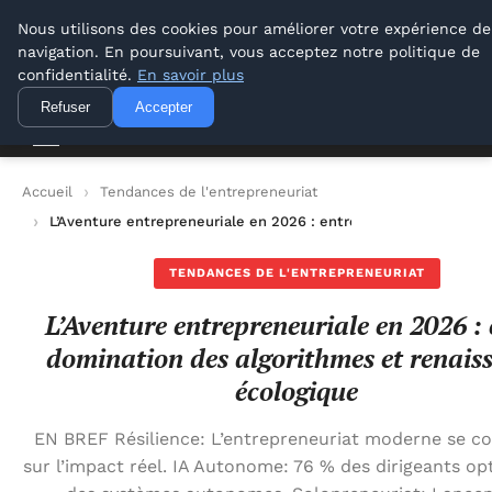
Lyon Photos
Nous utilisons des cookies pour améliorer votre expérience de
navigation. En poursuivant, vous acceptez notre politique de
Lyon Photos
confidentialité.
En savoir plus
Refuser
Accepter
Accueil
Tendances de l'entrepreneuriat
L’Aventure entrepreneuriale en 2026 : entre domination des a
TENDANCES DE L'ENTREPRENEURIAT
L’Aventure entrepreneuriale en 2026 : 
domination des algorithmes et renais
écologique
EN BREF Résilience: L’entrepreneuriat moderne se c
sur l’impact réel. IA Autonome: 76 % des dirigeants op