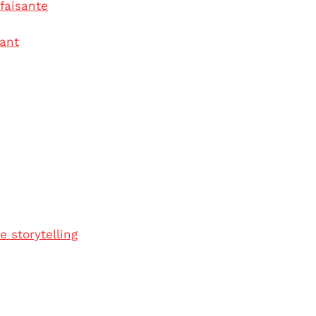
sfaisante
vant
e storytelling