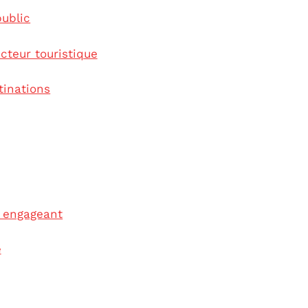
public
ecteur touristique
tinations
 engageant
e