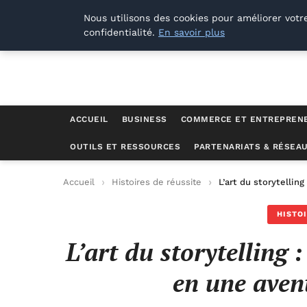
Lyon Photos
Nous utilisons des cookies pour améliorer votr
confidentialité.
En savoir plus
ACCUEIL
BUSINESS
COMMERCE ET ENTREPREN
OUTILS ET RESSOURCES
PARTENARIATS & RÉSEA
Accueil
Histoires de réussite
L’art du storytellin
HISTO
L’art du storytelling
en une aven