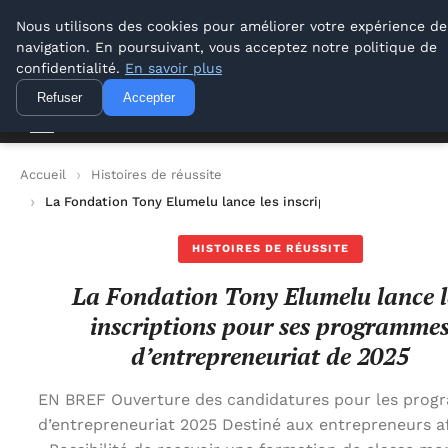
Lyon Photos
Nous utilisons des cookies pour améliorer votre expérience de
navigation. En poursuivant, vous acceptez notre politique de
Lyon Photos
confidentialité.
En savoir plus
Refuser
Accepter
Accueil
Histoires de réussite
La Fondation Tony Elumelu lance les inscriptions pour ses pr
HISTOIRES DE RÉUSSITE
La Fondation Tony Elumelu lance l
inscriptions pour ses programme
d’entrepreneuriat de 2025
EN BREF Ouverture des candidatures pour les pro
d’entrepreneuriat 2025 Destiné aux entrepreneurs af