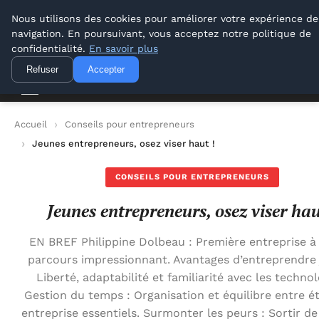
Lyon Photos
Nous utilisons des cookies pour améliorer votre expérience de
navigation. En poursuivant, vous acceptez notre politique de
Lyon Photos
confidentialité.
En savoir plus
Refuser
Accepter
Accueil
Conseils pour entrepreneurs
Jeunes entrepreneurs, osez viser haut !
CONSEILS POUR ENTREPRENEURS
Jeunes entrepreneurs, osez viser hau
EN BREF Philippine Dolbeau : Première entreprise à 
parcours impressionnant. Avantages d’entreprendre 
Liberté, adaptabilité et familiarité avec les technol
Gestion du temps : Organisation et équilibre entre é
entreprise essentiels. Surmonter les peurs : Sortir d